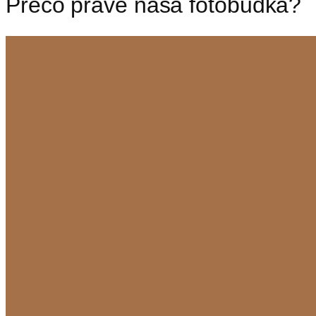
Prečo práve naša fotobudka?